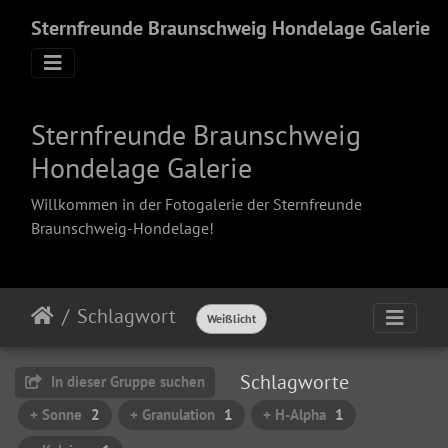
Sternfreunde Braunschweig Hondelage Galerie
Sternfreunde Braunschweig
Hondelage Galerie
Willkommen in der Fotogalerie der Sternfreunde
Braunschweig-Hondelage!
Schlagwort
Weißlicht
Schlagworte
In dieser Gruppe suchen
+ Sonne
2
+ Granulation
1
+ H-Alpha
1