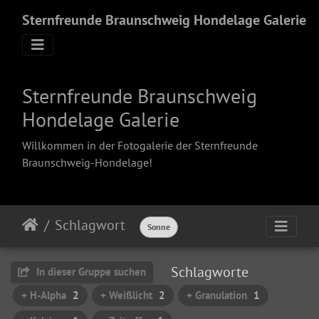
Sternfreunde Braunschweig Hondelage Galerie
Sternfreunde Braunschweig
Hondelage Galerie
Willkommen in der Fotogalerie der Sternfreunde
Braunschweig-Hondelage!
Schlagwort
Sonne
Schlagworte
In dieser Gruppe suchen
+ H-Alpha
2
+ Weißlicht
2
+ Granulation
1