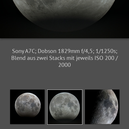
Sony A7C; Dobson 1829mm f/4,5; 1/1250s;
Blend aus zwei Stacks mit jeweils ISO 200 /
2000