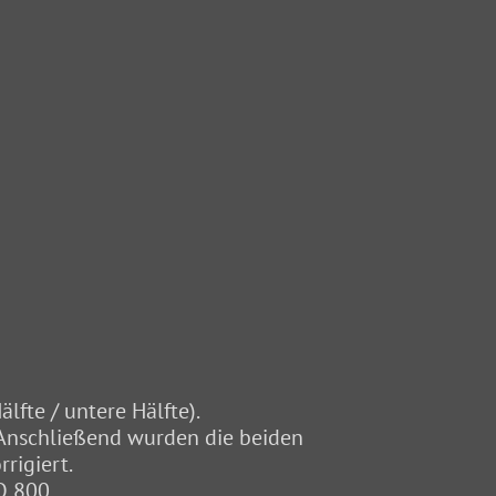
fte / untere Hälfte).
. Anschließend wurden die beiden
rigiert.
O 800.