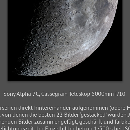
Sony Alpha 7C, Cassegrain Teleskop 5000mm f/10.
rserien direkt hintereinander aufgenommen (obere Häl
er, von denen die besten 22 Bilder ‘gestacked’ wurden
erenden Bilder zusammengefügt, geschärft und farbkor
elichtungszeit der Einzelbilder betrug 1/500 s bei IS