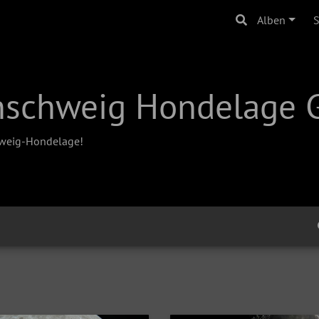
Alben
nschweig Hondelage G
hweig-Hondelage!